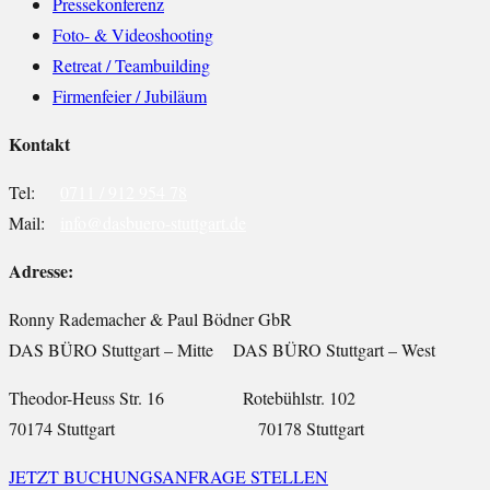
Pressekonferenz
Foto- & Videoshooting
Retreat / Teambuilding
Firmenfeier / Jubiläum
Kontakt
Tel:
0711 / 912 954 78
Mail:
info@dasbuero-stuttgart.de
Adresse:
Ronny Rademacher & Paul Bödner GbR
DAS BÜRO Stuttgart – Mitte DAS BÜRO Stuttgart – West
Theodor-Heuss Str. 16 Rotebühlstr. 102
70174 Stuttgart 70178 Stuttgart
JETZT BUCHUNGSANFRAGE STELLEN